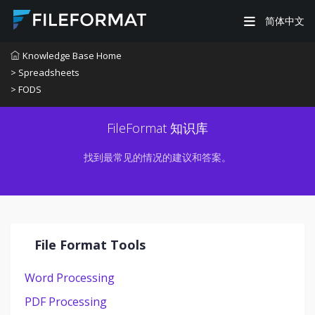
简体中文
Knowledge Base Home
> Spreadsheets
> FODS
FileFormat 知识库
找到最常见的情况的建议和答案。
File Format Tools
Word Processing
PDF Processing