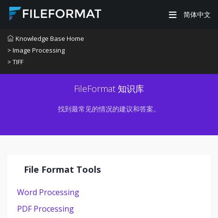
简体中文
Knowledge Base Home
> Image Processing
> TIFF
FileFormat 知识库
找到最常见的情况的建议和答案。
File Format Tools
Word Processing
PDF Processing