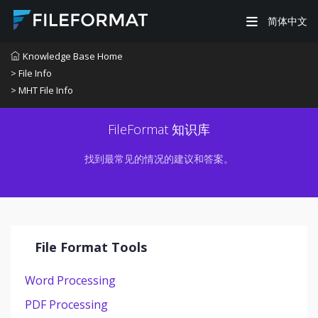
简体中文
Knowledge Base Home
> File Info
> MHT File Info
FileFormat 知识库
找到最常见的情况的建议和答案。
File Format Tools
Word Processing
PDF Processing