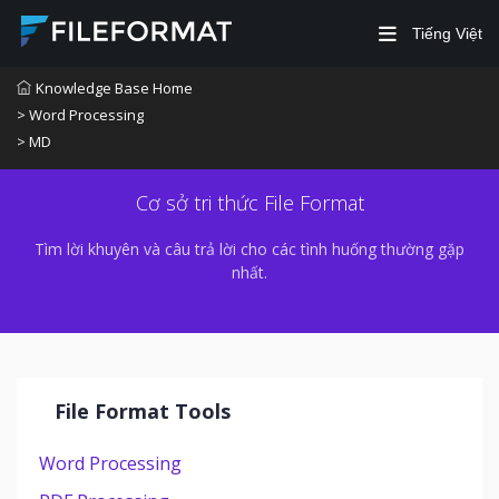
Tiếng Việt
Knowledge Base Home
> Word Processing
> MD
Cơ sở tri thức File Format
Tìm lời khuyên và câu trả lời cho các tình huống thường gặp
nhất.
File Format Tools
Word Processing