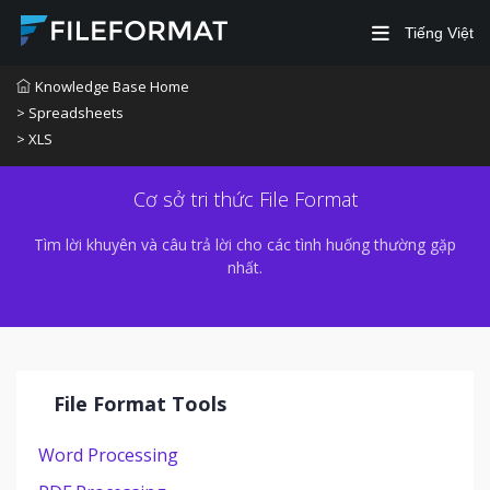
Tiếng Việt
Knowledge Base Home
> Spreadsheets
> XLS
Cơ sở tri thức File Format
Tìm lời khuyên và câu trả lời cho các tình huống thường gặp
nhất.
File Format Tools
Word Processing