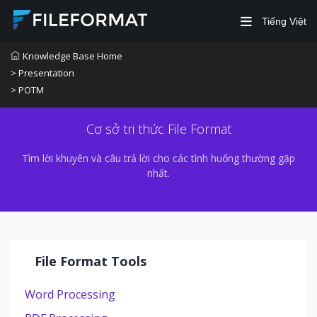
Tiếng Việt
Knowledge Base Home
> Presentation
> POTM
Cơ sở tri thức File Format
Tìm lời khuyên và câu trả lời cho các tình huống thường gặp
nhất.
File Format Tools
Word Processing