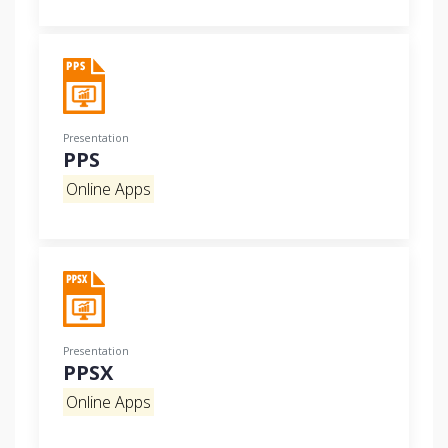
Presentation
PPS
Online Apps
Presentation
PPSX
Online Apps