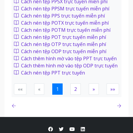
Cách nén tệp PPSX trực tuyến miễn phí
Cách nén tệp PPSM trực tuyến miễn phí
Cách nén tệp PPS trực tuyến miễn phí
Cách nén tệp POTX trực tuyến miễn phí
Cách nén tệp POTM trực tuyến miễn phí
Cách nén tệp POT trực tuyến miễn phí
Cách nén tệp OTP trực tuyến miễn phí
Cách nén tệp ODP trực tuyến miễn phí
Cách thêm hình mờ vào tệp PPT trực tuyến
Cách thêm hình mờ vào tệp ODP trực tuyến
Cách nén tệp PPT trực tuyến
««
«
1
2
»
»»