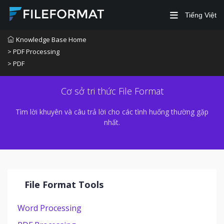
Tiếng Việt
Knowledge Base Home
> PDF Processing
> PDF
Cơ sở tri thức File Format
Tìm lời khuyên và câu trả lời cho các tình huống thường gặp
nhất.
File Format Tools
Word Processing