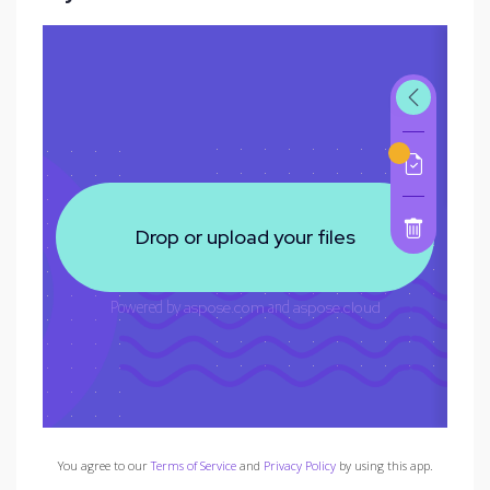
You agree to our
Terms of Service
and
Privacy Policy
by using this app.