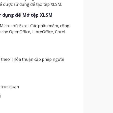
hể được sử dụng để tạo tệp XLSM.
ử dụng để Mở tệp XLSM
icrosoft Excel. Các phần mềm, công
che OpenOffice, LibreOffice, Corel
p theo Thỏa thuận cấp phép người
 trực quan
ị