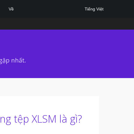
Tiếng Việt
Về
 gặp nhất.
ng tệp XLSM là gì?