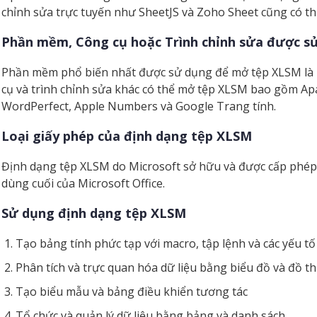
chỉnh sửa trực tuyến như SheetJS và Zoho Sheet cũng có t
Phần mềm, Công cụ hoặc Trình chỉnh sửa được s
Phần mềm phổ biến nhất được sử dụng để mở tệp XLSM là M
cụ và trình chỉnh sửa khác có thể mở tệp XLSM bao gồm Apa
WordPerfect, Apple Numbers và Google Trang tính.
Loại giấy phép của định dạng tệp XLSM
Định dạng tệp XLSM do Microsoft sở hữu và được cấp phé
dùng cuối của Microsoft Office.
Sử dụng định dạng tệp XLSM
Tạo bảng tính phức tạp với macro, tập lệnh và các yếu tố
Phân tích và trực quan hóa dữ liệu bằng biểu đồ và đồ th
Tạo biểu mẫu và bảng điều khiển tương tác
Tổ chức và quản lý dữ liệu bằng bảng và danh sách