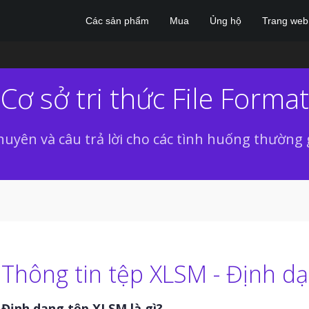
Các sản phẩm
Mua
Ủng hộ
Trang web
Cơ sở tri thức File Format
huyên và câu trả lời cho các tình huống thường
Thông tin tệp XLSM - Định dạ
Định dạng tệp XLSM là gì?