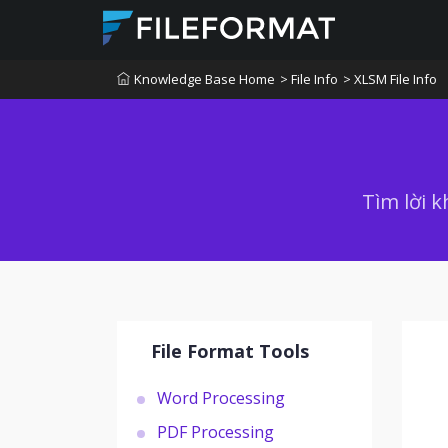
Knowledge Base Home
> File Info
> XLSM File Info
Tìm lời k
File Format Tools
Word Processing
PDF Processing