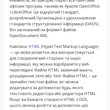
елементів, які використовуються пакетами
офісних програм, такими як Apache OpenOffice
і LibreOffice. Це відкритий стандарт,
розроблений Організацією з удосконалення
стандартів структурованої інформації (OASIS).
Він заснований на форматі файлів
OpenDocument XML.
Навпаки,
HTML
(HyperText Markup Language)
— це мова розмітки, яка використовується
для створення веб-сторінок та іншої
інформації, яку можна відобразити у веб-
переглядачі. Файли HTML зазвичай мають
розширення .html або .htm. Файли HTML – це
звичайні текстові файли, які можна
редагувати за допомогою будь-якого
текстового редактора або редактора HTML.
Якщо ви бажаєте створити HTML з ODS,
цього можна досягти за допомогою цієї