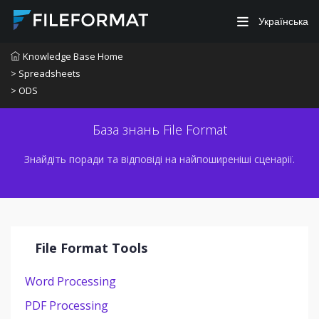
Українська
Knowledge Base Home
> Spreadsheets
> ODS
База знань File Format
Знайдіть поради та відповіді на найпоширеніші сценарії.
File Format Tools
Word Processing
PDF Processing