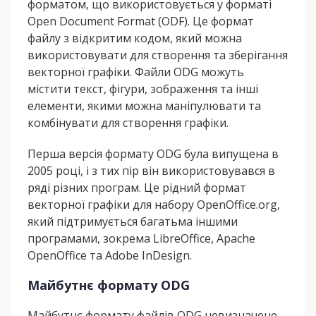
форматом, що використовується у форматі
Open Document Format (ODF). Це формат
файлу з відкритим кодом, який можна
використовувати для створення та зберігання
векторної графіки. Файли ODG можуть
містити текст, фігури, зображення та інші
елементи, якими можна маніпулювати та
комбінувати для створення графіки.
Перша версія формату ODG була випущена в
2005 році, і з тих пір він використовувався в
ряді різних програм. Це рідний формат
векторної графіки для набору OpenOffice.org,
який підтримується багатьма іншими
програмами, зокрема LibreOffice, Apache
OpenOffice та Adobe InDesign.
Майбутнє формату ODG
Майбутнє формату файлів ODG невизначене,