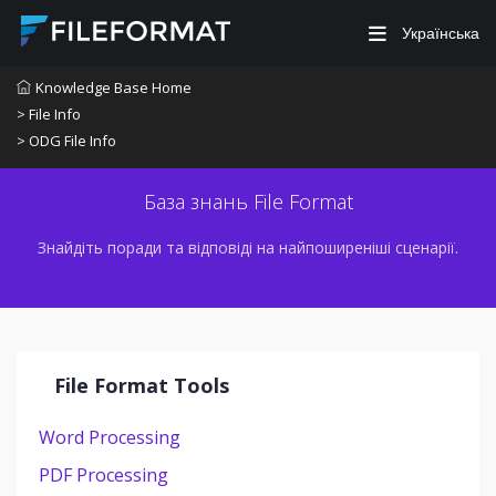
Українська
Knowledge Base Home
> File Info
> ODG File Info
База знань File Format
Знайдіть поради та відповіді на найпоширеніші сценарії.
File Format Tools
Word Processing
PDF Processing