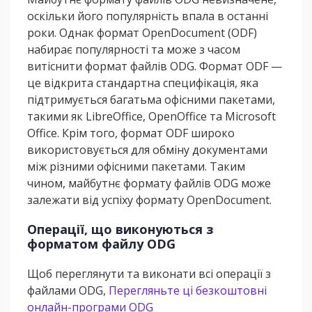
оскільки його популярність впала в останні
роки. Однак формат OpenDocument (ODF)
набирає популярності та може з часом
витіснити формат файлів ODG. Формат ODF —
це відкрита стандартна специфікація, яка
підтримується багатьма офісними пакетами,
такими як LibreOffice, OpenOffice та Microsoft
Office. Крім того, формат ODF широко
використовується для обміну документами
між різними офісними пакетами. Таким
чином, майбутнє формату файлів ODG може
залежати від успіху формату OpenDocument.
Операції, що виконуються з
форматом файлу ODG
Щоб переглянути та виконати всі операції з
файлами ODG,
Перегляньте ці безкоштовні
онлайн-програми ODG