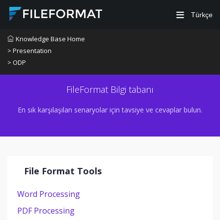
Türkçe
Knowledge Base Home
> Presentation
> ODP
FileFormat Bilgi tabanı
En sık karşılaşılan senaryolar için tavsiye ve cevaplar bulun.
File Format Tools
Word Processing
PDF Processing