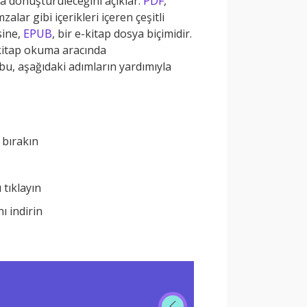
’a dönüştürüleceğini açıklar.
PDF
,
alar gibi içerikleri içeren çeşitli
sine,
EPUB
, bir e-kitap dosya biçimidir.
e-kitap okuma aracında
u, aşağıdaki adımların yardımıyla
 bırakın
ü tıklayın
 indirin