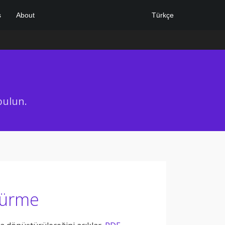
Türkçe
s
About
 bulun.
türme