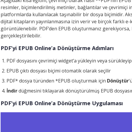
Aşağıdaki kısa eğitim, çevrimiçi olarak nasıl **PDF’nin EPUB
resimler, biçimlendirilmiş metinler, bağlantılar ve çevrimiçi imz
platformlarda kullanılacak taşınabilir bir dosya biçimidir. Ak
dijital kitapların yayınlanmasına izin verir ve birçok farklı 
görüntülenebilir. PDF’den EPUB oluşturmanız gerekiyorsa, b
gerçekleştirilebilir.
PDF’yi EPUB Online’a Dönüştürme Adımları
PDF dosyasını çevrimiçi widget’a yükleyin veya sürükleyip
EPUB çıktı dosyası biçimi otomatik olarak seçilir
PDF* dosya türünden *EPUB oluşturmak için
Dönüştür
‘
İndir
düğmesini tıklayarak dönüştürülmüş EPUB dosyasını
PDF’yi EPUB Online’a Dönüştürme Uygulaması