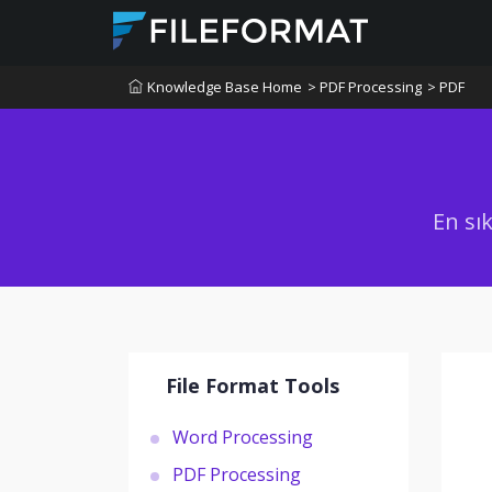
Knowledge Base Home
> PDF Processing
> PDF
En sık
File Format Tools
Word Processing
PDF Processing