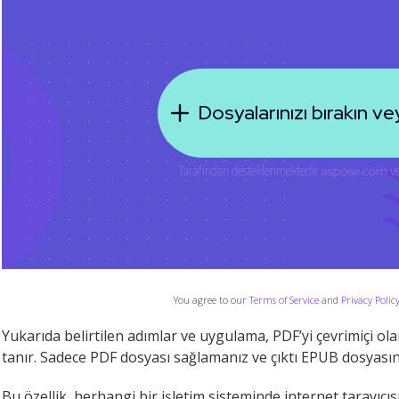
You agree to our
Terms of Service
and
Privacy Polic
Yukarıda belirtilen adımlar ve uygulama, PDF’yi çevrimiçi 
tanır. Sadece PDF dosyası sağlamanız ve çıktı EPUB dosyasını
Bu özellik, herhangi bir işletim sisteminde internet tarayıcıs