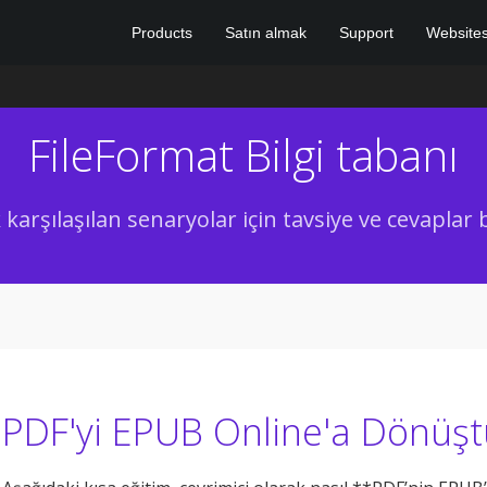
Products
Satın almak
Support
Website
FileFormat Bilgi tabanı
 karşılaşılan senaryolar için tavsiye ve cevaplar
PDF'yi EPUB Online'a Dönüş