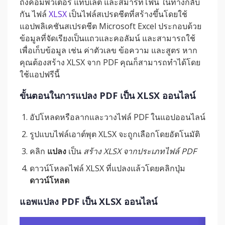
ถึงคอมพิวเตอร์ แท็บเล็ต และสมาร์ทโฟน ในทางกลับ
กัน ไฟล์
XLSX
เป็นไฟล์สเปรดชีตที่สร้างขึ้นโดยใช้
แอปพลิเคชันสเปรดชีต Microsoft Excel ประกอบด้วย
ข้อมูลที่จัดเรียงเป็นแถวและคอลัมน์ และสามารถใช้
เพื่อเก็บข้อมูล เช่น ค่าตัวเลข ข้อความ และสูตร หาก
คุณต้องสร้าง XLSX จาก PDF คุณก็สามารถทำได้โดย
ใช้แอปฟรีนี้
ขั้นตอนในการแปลง PDF เป็น XLSX ออนไลน์
อัปโหลดหรือลากและวางไฟล์ PDF ในแอปออนไลน์
รูปแบบไฟล์เอาต์พุต XLSX จะถูกเลือกโดยอัตโนมัติ
คลิก
แปลง
เป็น
สร้าง XLSX จากประเภทไฟล์ PDF
ดาวน์โหลดไฟล์ XLSX ที่แปลงแล้วโดยคลิกปุ่ม
ดาวน์โหลด
แอพแปลง PDF เป็น XLSX ออนไลน์