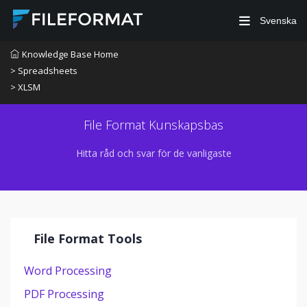
Svenska
Knowledge Base Home
> Spreadsheets
> XLSM
File Format Kunskapsbas
Hitta råd och svar för de vanligaste
File Format Tools
Word Processing
PDF Processing