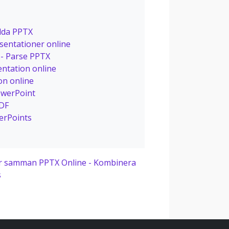
dda PPTX
entationer online
 - Parse PPTX
entation online
on online
owerPoint
PDF
erPoints
r samman PPTX Online - Kombinera
s