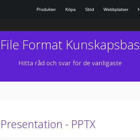
Produkter
Köpa
Stöd
Webbplatser
File Format Kunskapsbas
Hitta råd och svar för de vanligaste
Presentation - PPTX