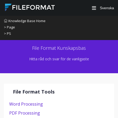
Svenska
Knowledge Base Home
> Page
> PS
File Format Kunskapsbas
Hitta råd och svar för de vanligaste
File Format Tools
Word Processing
PDF Processing