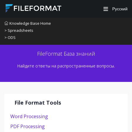
Русский
Knowledge Base Home
> Spreadsheets
> ODS
FileFormat База знаний
Найдите ответы на распространенные вопросы.
File Format Tools
Word Processing
PDF Processing