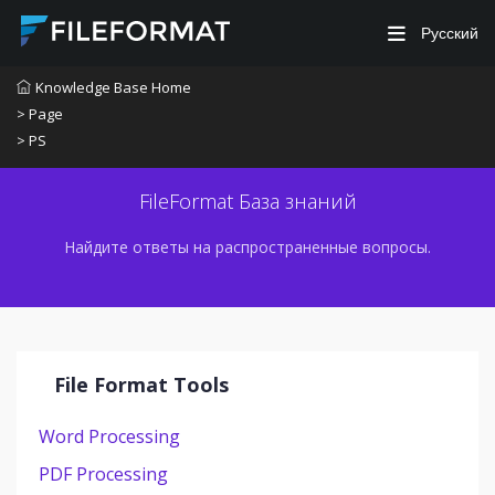
Русский
Knowledge Base Home
> Page
> PS
FileFormat База знаний
Найдите ответы на распространенные вопросы.
File Format Tools
Word Processing
PDF Processing