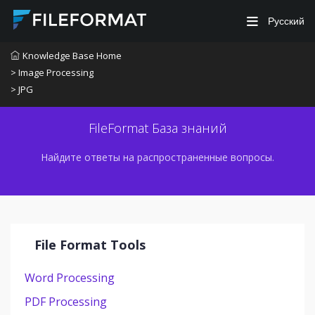
Русский
Knowledge Base Home
> Image Processing
> JPG
FileFormat База знаний
Найдите ответы на распространенные вопросы.
File Format Tools
Word Processing
PDF Processing