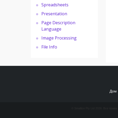
Spreadsheets
Presentation
Page Description
Language
Image Processing
File Info
Дом
© Smallize Pty Ltd 2026. Все прав