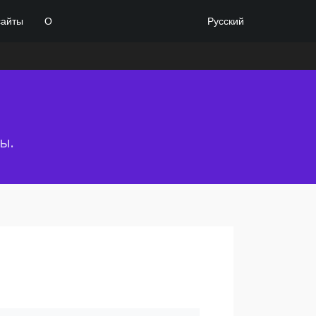
Русский
сайты
О
ы.