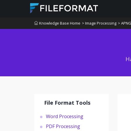
Knowledge Base Home
> Image Processing
> APN
Н
File Format Tools
Word Processing
PDF Processing