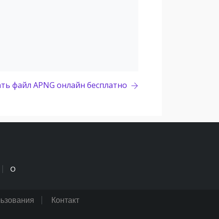
ать файл APNG онлайн бесплатно
О
льзования
Контакт