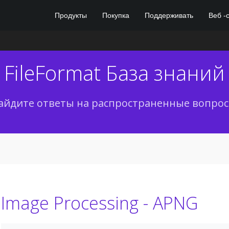
Продукты
Покупка
Поддерживать
Веб -
G
FileFormat База знаний
айдите ответы на распространенные вопрос
Image Processing - APNG