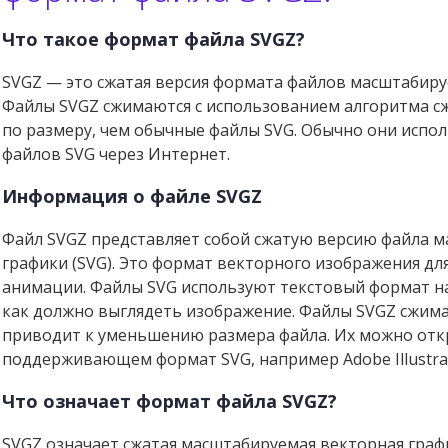
Что такое формат файла SVGZ?
SVGZ — это сжатая версия формата файлов масштабиру
Файлы SVGZ сжимаются с использованием алгоритма сжа
по размеру, чем обычные файлы SVG. Обычно они испол
файлов SVG через Интернет.
Информация о файле SVGZ
Файл SVGZ представляет собой сжатую версию файла 
графики (SVG). Это формат векторного изображения для
анимации. Файлы SVG используют текстовый формат на
как должно выглядеть изображение. Файлы SVGZ сжима
приводит к уменьшению размера файла. Их можно отк
поддерживающем формат SVG, например Adobe Illustrato
Что означает формат файла SVGZ?
SVGZ означает сжатая масштабируемая векторная граф