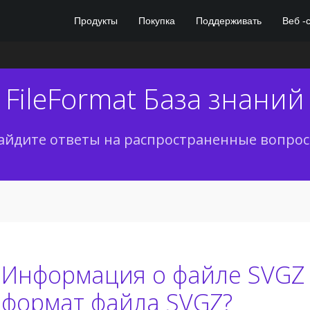
Продукты
Покупка
Поддерживать
Веб -
FileFormat База знаний
айдите ответы на распространенные вопрос
Информация о файле SVGZ 
формат файла SVGZ?