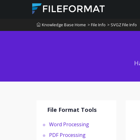
Knowledge Base Home
> File Info
> SVGZ File Info
Н
File Format Tools
Word Processing
PDF Processing