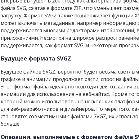
впервые выпущен в 2001 году как альтернатива формат
файла SVG, сжатая в формате ZIP, что уменьшает разме
загрузку. Формат SVGZ также поддерживает функции XM
может включать метаданные, например информацию о
поддерживается многими редакторами изображений, в
приложениями. Несмотря на широкое распространение
поддерживается, как формат SVG, и некоторые програм
Будущее формата SVGZ
Будущее файлов SVGZ, вероятно, будет весьма светлым
графике и анимации продолжает расти, спрос на файлы 
Этот формат файла идеально подходит для создания в
анимации для использования на веб-сайтах. Кроме тог
который можно использовать на нескольких платформа
для веб-разработчиков и дизайнеров. По мере того, ка
становятся совместимыми с файлами SVGZ, их использо
больше.
Операции, выполняемые с форматом файла S