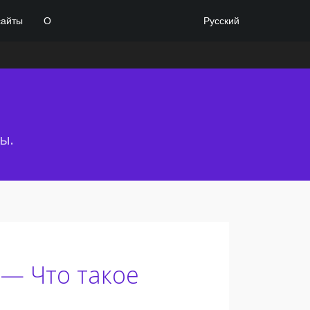
Русский
сайты
О
ы.
— Что такое