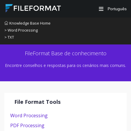
Português
Knowledge Base Home
> Word Processing
> TXT
FileFormat Base de conhecimento
Encontre conselhos e respostas para os cenários mais comuns.
File Format Tools
Word Processing
PDF Processing