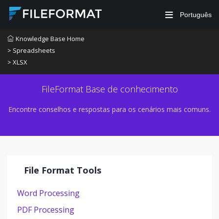
Português
Knowledge Base Home
> Spreadsheets
> XLSX
FileFormat Base de conhecimento
Encontre conselhos e respostas para os cenários mais comuns.
File Format Tools
Word Processing
PDF Processing