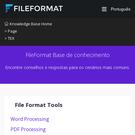
Português
Knowledge Base Home
> Page
> TEX
FileFormat Base de conhecimento
Encontre conselhos e respostas para os cenários mais comuns.
File Format Tools
Word Processing
PDF Processing