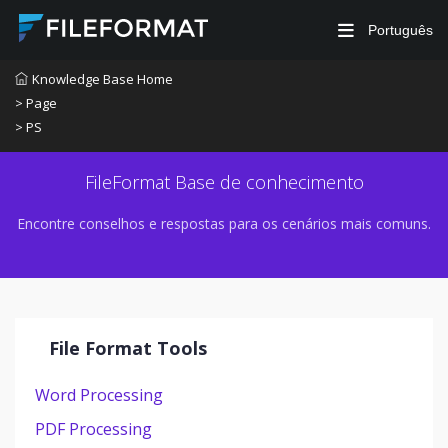
Português
Knowledge Base Home
> Page
> PS
FileFormat Base de conhecimento
Encontre conselhos e respostas para os cenários mais comuns.
File Format Tools
Word Processing
PDF Processing