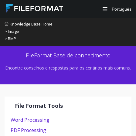
Português
Knowledge Base Home
> Image
> BMP
FileFormat Base de conhecimento
Encontre conselhos e respostas para os cenários mais comuns.
File Format Tools
Word Processing
PDF Processing