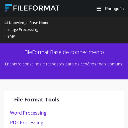
Português
Knowledge Base Home
> Image Processing
> BMP
FileFormat Base de conhecimento
Encontre conselhos e respostas para os cenários mais comuns.
File Format Tools
Word Processing
PDF Processing