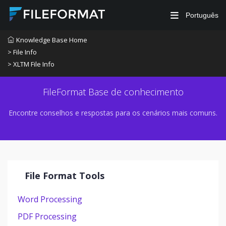
Português
Knowledge Base Home
> File Info
> XLTM File Info
FileFormat Base de conhecimento
Encontre conselhos e respostas para os cenários mais comuns.
File Format Tools
Word Processing
PDF Processing