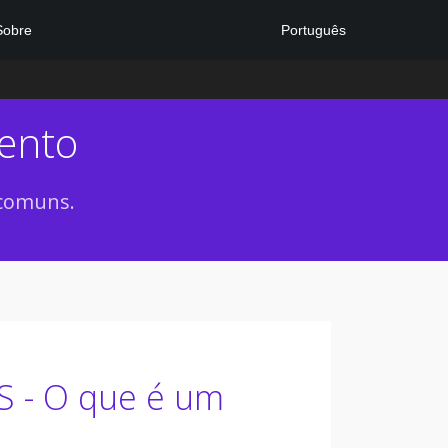
Português
Sobre
mento
 comuns.
S - O que é um