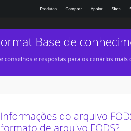
Produtos
Comprar
Apoiar
Sites
Format Base de conheci
e conselhos e respostas para os cenários mais
Informações do arquivo FOD
formato de arquivo FODS?