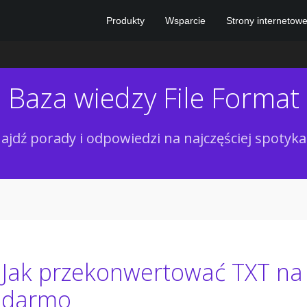
Produkty
Wsparcie
Strony internetow
Baza wiedzy File Format
ajdź porady i odpowiedzi na najczęściej spotyk
Jak przekonwertować TXT na
darmo