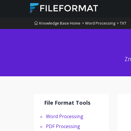
Knowledge Base Home
> Word Processing
> TXT
Zn
File Format Tools
Word Processing
PDF Processing