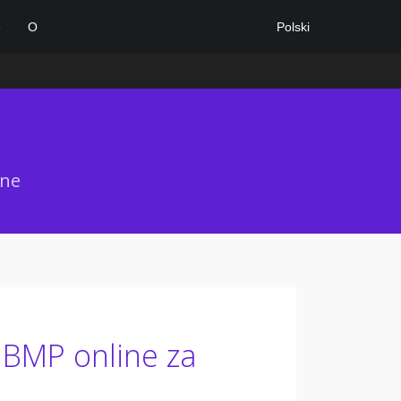
Polski
e
O
ane
 BMP online za