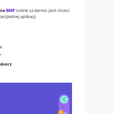
 na
BMP
online za darmo. Jeśli chcesz
zpłatnej aplikacji.
e
T
obierz