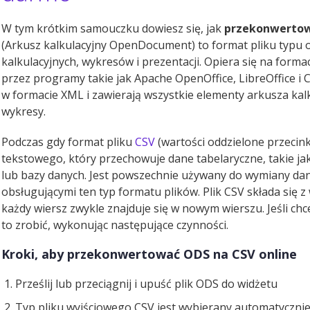
W tym krótkim samouczku dowiesz się, jak
przekonwertow
(Arkusz kalkulacyjny OpenDocument) to format pliku typu 
kalkulacyjnych, wykresów i prezentacji. Opiera się na for
przez programy takie jak Apache OpenOffice, LibreOffice i C
w formacie XML i zawierają wszystkie elementy arkusza kalku
wykresy.
Podczas gdy format pliku
CSV
(wartości oddzielone przecink
tekstowego, który przechowuje dane tabelaryczne, takie ja
lub bazy danych. Jest powszechnie używany do wymiany dan
obsługującymi ten typ formatu plików. Plik CSV składa się z
każdy wiersz zwykle znajduje się w nowym wierszu. Jeśli ch
to zrobić, wykonując następujące czynności.
Kroki, aby przekonwertować ODS na CSV online
Prześlij lub przeciągnij i upuść plik ODS do widżetu
Typ pliku wyjściowego CSV jest wybierany automatyczni