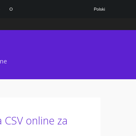
Polski
e
O
ane
 CSV online za