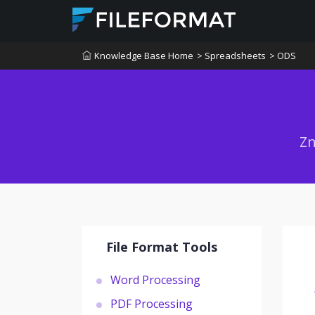
Knowledge Base Home
> Spreadsheets
> ODS
Zn
File Format Tools
Word Processing
PDF Processing