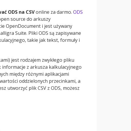
ać ODS na CSV
online za darmo.
ODS
open source do arkuszy
macie OpenDocument i jest używany
alligra Suite. Pliki ODS są zapisywane
lacyjnego, takie jak tekst, formuły i
ami) jest rodzajem zwykłego pliku
k informacje z arkusza kalkulacyjnego
ych między różnymi aplikacjami
 wartości oddzielonych przecinkami, a
cesz utworzyć plik CSV z ODS, możesz
e