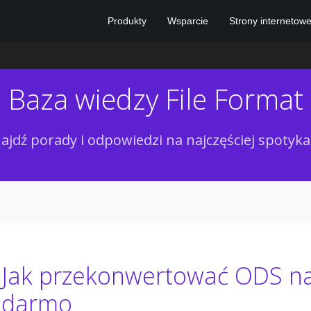
Produkty
Wsparcie
Strony internetow
Baza wiedzy File Format
ajdź porady i odpowiedzi na najczęściej spotyk
Jak przekonwertować ODS na
darmo