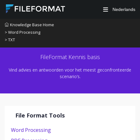
Nederlands
Knowledge Base Home
> Word Processing
> TXT
FileFormat Kennis basis
Vind advies en antwoorden voor het meest geconfronteerde
scenario’s.
File Format Tools
Word Processing