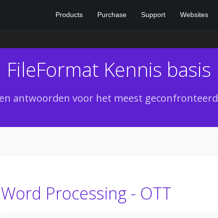
Products
Purchase
Support
Websites
FileFormat Kennis basis
 en antwoorden voor het meest geconfronteerde
Word Processing - OTT