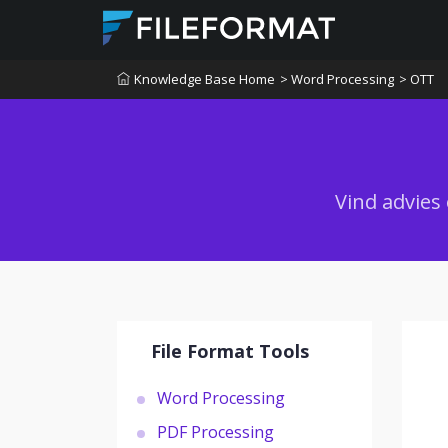
Knowledge Base Home
> Word Processing
> OTT
Vind advies
File Format Tools
Word Processing
PDF Processing