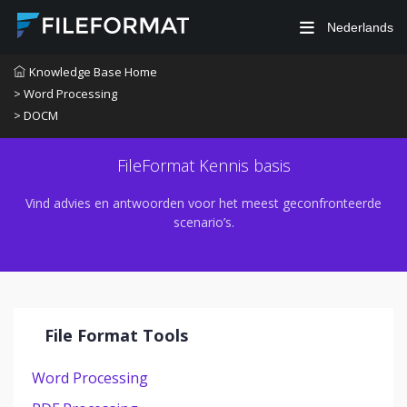
Nederlands
Knowledge Base Home
> Word Processing
> DOCM
FileFormat Kennis basis
Vind advies en antwoorden voor het meest geconfronteerde
scenario’s.
File Format Tools
Word Processing