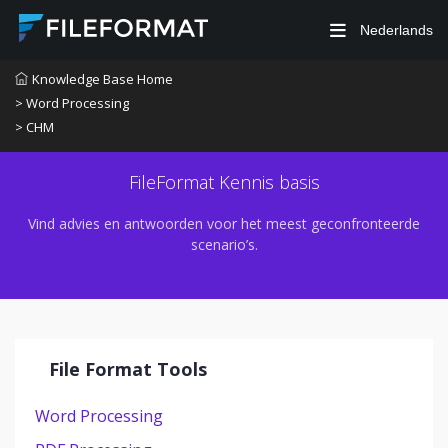
Nederlands
Knowledge Base Home
> Word Processing
> CHM
FileFormat Kennis basis
Vind advies en antwoorden voor het meest geconfronteerde
scenario’s.
File Format Tools
Word Processing