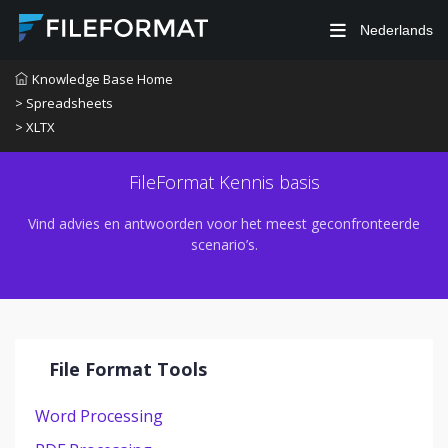
Nederlands
Knowledge Base Home
> Spreadsheets
> XLTX
FileFormat Kennis basis
Vind advies en antwoorden voor het meest geconfronteerde
scenario’s.
File Format Tools
Word Processing