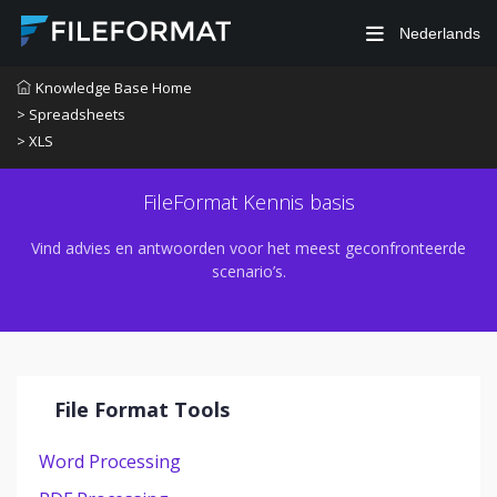
Nederlands
Knowledge Base Home
> Spreadsheets
> XLS
FileFormat Kennis basis
Vind advies en antwoorden voor het meest geconfronteerde
scenario’s.
File Format Tools
Word Processing