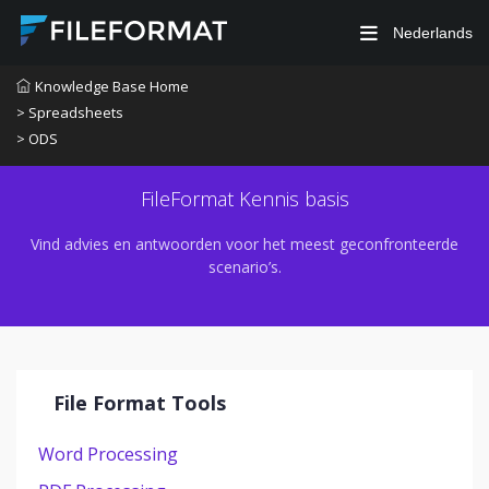
Nederlands
Knowledge Base Home
> Spreadsheets
> ODS
FileFormat Kennis basis
Vind advies en antwoorden voor het meest geconfronteerde
scenario’s.
File Format Tools
Word Processing