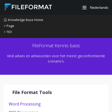
Nederlands
Knowledge Base Home
> Page
> TEX
FileFormat Kennis basis
Vind advies en antwoorden voor het meest geconfronteerde
scenario’s.
File Format Tools
Word Processing