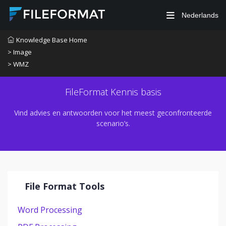
Nederlands
Knowledge Base Home
> Image
> WMZ
FileFormat Kennis basis
Vind advies en antwoorden voor het meest geconfronteerde
scenario’s.
File Format Tools
Word Processing