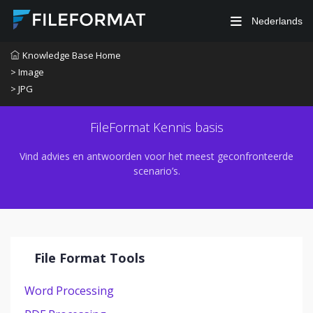
Nederlands
Knowledge Base Home
> Image
> JPG
FileFormat Kennis basis
Vind advies en antwoorden voor het meest geconfronteerde
scenario’s.
File Format Tools
Word Processing