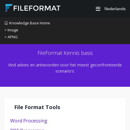
Nederlands
Knowledge Base Home
> Image
> APNG
FileFormat Kennis basis
Vind advies en antwoorden voor het meest geconfronteerde
scenario’s.
File Format Tools
Word Processing