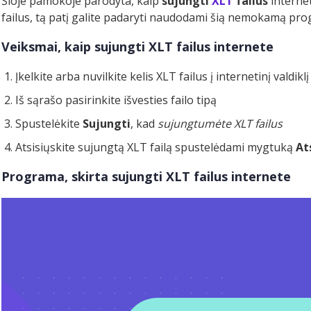
Šioje pamokoje parodyta, kaip
sujungti
XLT
failus
internet
failus, tą patį galite padaryti naudodami šią nemokamą pr
Veiksmai, kaip sujungti XLT failus internete
Įkelkite arba nuvilkite kelis XLT failus į internetinį valdiklį
Iš sąrašo pasirinkite išvesties failo tipą
Spustelėkite
Sujungti
, kad
sujungtumėte XLT failus
Atsisiųskite sujungtą XLT failą spustelėdami mygtuką
At
Programa, skirta sujungti XLT failus internete