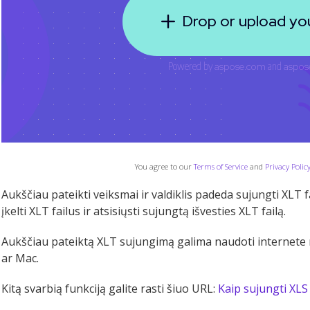
You agree to our
Terms of Service
and
Privacy Polic
Aukščiau pateikti veiksmai ir valdiklis padeda sujungti XLT f
įkelti XLT failus ir atsisiųsti sujungtą išvesties XLT failą.
Aukščiau pateiktą XLT sujungimą galima naudoti internete
ar Mac.
Kitą svarbią funkciją galite rasti šiuo URL:
Kaip sujungti XLS 