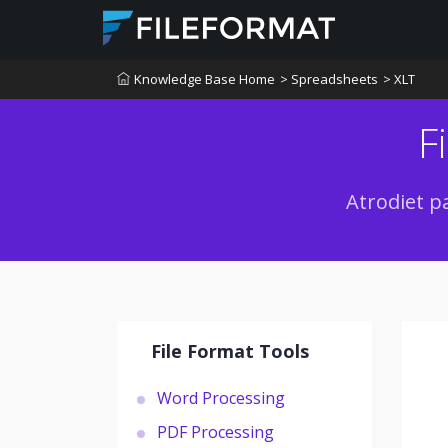
Knowledge Base Home
> Spreadsheets
> XLT
F
Atrodiet p
File Format Tools
Word Processing
PDF Processing