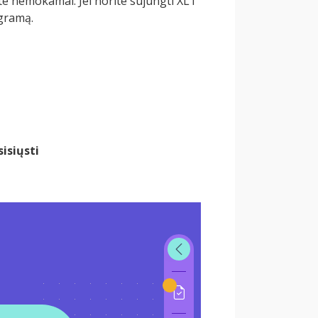
e nemokamai. Jei norite sujungti XLT
ogramą.
sisiųsti