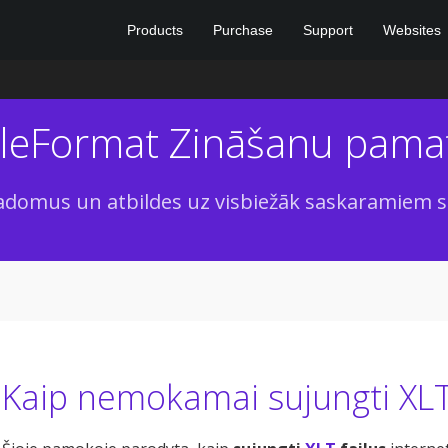
Products
Purchase
Support
Websites
ileFormat Zināšanu pama
adomus un atbildes uz visbiežāk saskaramiem s
Kaip nemokamai sujungti XLT 