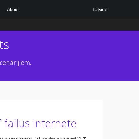
Latviski
About
ts
cenārijiem.
failus internete