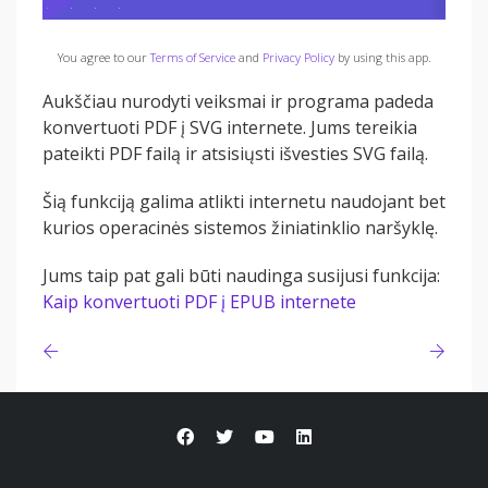
You agree to our
Terms of Service
and
Privacy Policy
by using this app.
Aukščiau nurodyti veiksmai ir programa padeda
konvertuoti PDF į SVG internete. Jums tereikia
pateikti PDF failą ir atsisiųsti išvesties SVG failą.
Šią funkciją galima atlikti internetu naudojant bet
kurios operacinės sistemos žiniatinklio naršyklę.
Jums taip pat gali būti naudinga susijusi funkcija:
Kaip konvertuoti PDF į EPUB internete