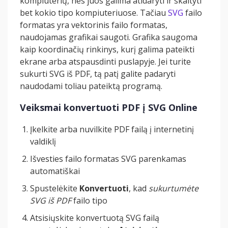
kompiuterių, nes juos galima atidaryti ir skaityti
bet kokio tipo kompiuteriuose. Tačiau
SVG
failo
formatas yra vektorinis failo formatas,
naudojamas grafikai saugoti. Grafika saugoma
kaip koordinačių rinkinys, kurį galima pateikti
ekrane arba atspausdinti puslapyje. Jei turite
sukurti SVG iš PDF, tą patį galite padaryti
naudodami toliau pateiktą programą.
Veiksmai konvertuoti PDF į SVG Online
Įkelkite arba nuvilkite PDF failą į internetinį
valdiklį
Išvesties failo formatas SVG parenkamas
automatiškai
Spustelėkite
Konvertuoti
, kad
sukurtumėte
SVG iš PDF
failo tipo
Atsisiųskite konvertuotą SVG failą