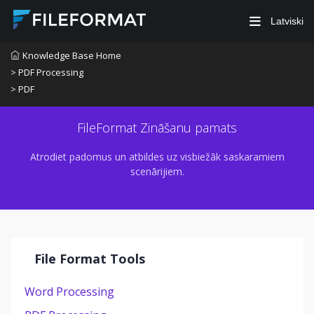
Latviski
Knowledge Base Home
> PDF Processing
> PDF
FileFormat Zināšanu pamats
Atrodiet padomus un atbildes uz visbiežāk saskaramiem
scenārijiem.
File Format Tools
Word Processing