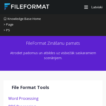
Latviski
Knowledge Base Home
> Page
> PS
FileFormat Zināšanu pamats
Atrodiet padomus un atbildes uz visbiežāk saskaramiem
scenārijiem.
File Format Tools
Word Processing