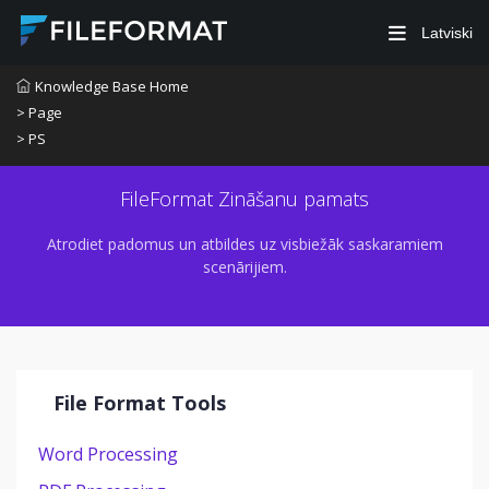
Latviski
Knowledge Base Home
> Page
> PS
FileFormat Zināšanu pamats
Atrodiet padomus un atbildes uz visbiežāk saskaramiem
scenārijiem.
File Format Tools
Word Processing