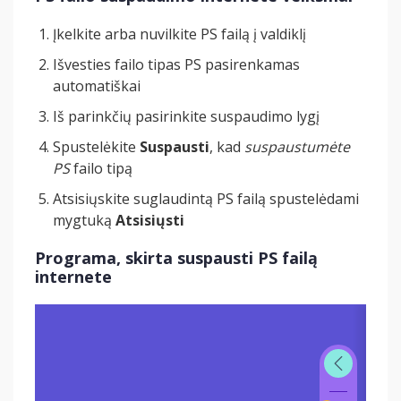
Įkelkite arba nuvilkite PS failą į valdiklį
Išvesties failo tipas PS pasirenkamas
automatiškai
Iš parinkčių pasirinkite suspaudimo lygį
Spustelėkite
Suspausti
, kad
suspaustumėte
PS
failo tipą
Atsisiųskite suglaudintą PS failą spustelėdami
mygtuką
Atsisiųsti
Programa, skirta suspausti PS failą
internete