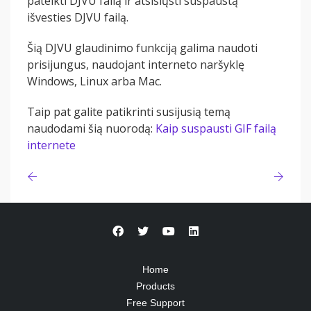
pateikti DJVU failą ir atsisiųsti suspaustą
išvesties DJVU failą.
Šią DJVU glaudinimo funkciją galima naudoti
prisijungus, naudojant interneto naršyklę
Windows, Linux arba Mac.
Taip pat galite patikrinti susijusią temą
naudodami šią nuorodą:
Kaip suspausti GIF failą
internete
Home
Products
Free Support