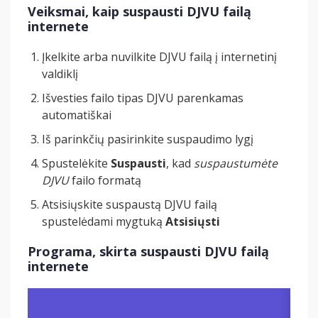
Veiksmai, kaip suspausti DJVU failą
internete
Įkelkite arba nuvilkite DJVU failą į internetinį
valdiklį
Išvesties failo tipas DJVU parenkamas
automatiškai
Iš parinkčių pasirinkite suspaudimo lygį
Spustelėkite
Suspausti
, kad
suspaustumėte
DJVU
failo formatą
Atsisiųskite suspaustą DJVU failą
spustelėdami mygtuką
Atsisiųsti
Programa, skirta suspausti DJVU failą
internete