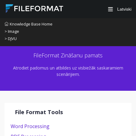
Latviski
Knowledge Base Home
> Image
> DJVU
FileFormat Zināšanu pamats
Atrodiet padomus un atbildes uz visbiežāk saskaramiem
scenārijiem.
File Format Tools
Word Processing