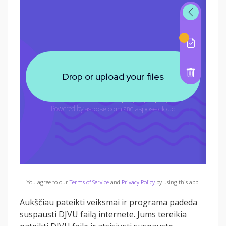
You agree to our
Terms of Service
and
Privacy Policy
by using this app.
Aukščiau pateikti veiksmai ir programa padeda
suspausti DJVU failą internete. Jums tereikia