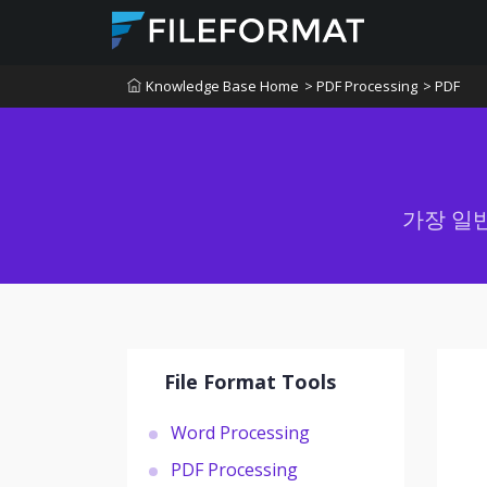
Knowledge Base Home
> PDF Processing
> PDF
가장 일
File Format Tools
Word Processing
PDF Processing