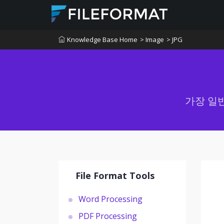
Knowledge Base Home
> Image
> JPG
가장 일
File Format Tools
Word Processing
PDF Processing